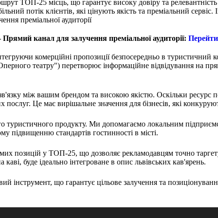
ршрут ТОП-25 місць, що гарантує високу довіру та релевантність
ільний потік клієнтів, які цінують якість та преміальний сервіс.
 Прямий канал для залучення преміальної аудиторії:
Перейти
інтегруючи комерційні пропозиції безпосередньо в туристичний ко
перного театру") перетворює інформаційне відвідування на прям
в'язку між вашим брендом та високою якістю. Оскільки ресурс п
х послуг. Це має вирішальне значення для бізнесів, які конкурую
ного туристичного продукту. Ми допомагаємо локальним підприємс
ому підвищенню стандартів гостинності в місті.
их позицій у ТОП-25, що дозволяє рекламодавцям точно таргетув
 каві, буде ідеально інтегроване в опис львівських кав'ярень.
вий інструмент, що гарантує цільове залучення та позиціонуванн