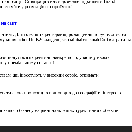
 пропозиції. Співпраця з нами дозволяє підвищити Brand
 Інвестуйте у репутацію та прибуток!
 на сайт
нтент. Для готелів та ресторанів, розміщення поруч із описом
у конверсію. Це B2C-модель, яка мінімізує комісійні витрати на
озиціонується як рейтинг найкращого, участь у ньому
ть у преміальному сегменті.
твам, які інвестують у високий сервіс, отримати
ати свою пропозицію відповідно до географії та інтересів
я вашого бізнесу на рівні найкращих туристичних об'єктів