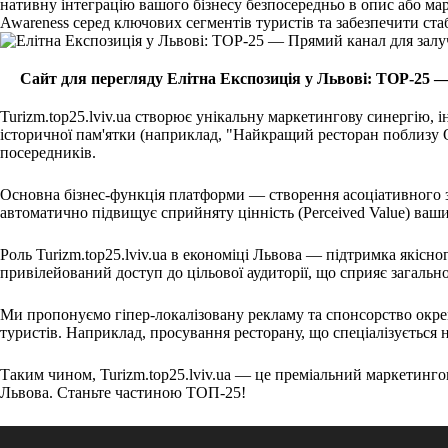
нативну інтеграцію вашого бізнесу безпосередньо в опис або ма
Awareness серед ключових сегментів туристів та забезпечити стаб
Сайт для перегляду Елітна Експозиція у Львові: TOP-25 —
Turizm.top25.lviv.ua створює унікальну маркетингову синергію, 
історичної пам'ятки (наприклад, "Найкращий ресторан поблизу О
посередників.
Основна бізнес-функція платформи — створення асоціативного з
автоматично підвищує сприйняту цінність (Perceived Value) ваши
Роль Turizm.top25.lviv.ua в економіці Львова — підтримка якіс
привілейований доступ до цільової аудиторії, що сприяє загальн
Ми пропонуємо гіпер-локалізовану рекламу та спонсорство окрем
туристів. Наприклад, просування ресторану, що спеціалізується на
Таким чином, Turizm.top25.lviv.ua — це преміальний маркетинго
Львова. Станьте частиною ТОП-25!