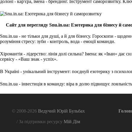
долоні - кар'єра, імена - брендинг. Інструмент саморозвитку. Клю
Сайт для перегляду Snu.in.ua: Езотерика для бізнесу й са
Snu.in.ua - не тільки для душі, а й для бізнесу. Гороскопи - щоде
розуміння стресу: зуби - контроль, вода - емоції команди.
Хіромантія - лідерство: лінія долі сильна? Імена: як «Іван» дає 
сервісу - «Ваш знак - успіх».
В Україні - унікальний інструмент: поєднуй езотерику з психолог
Snu.in.ua - інвестиція в команду: віра в долю підвищує лояльніст
© 2008-2026
Ведучий Юрій Бульбах
Голов
/ За підтримки ресурсу
Мій Дім