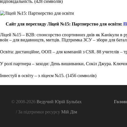
відповідальність. (428 символів)
Сайт для перегляду Ліцей №15: Партнерство для освіти:
П
Ліцей №15 – B2B: спонсорство спортивних днів як Канікули в р
воїн – для видавництв, митців. Підтримка ЗСУ – збори для батал
Освіта: дистанційне, ООП – для компаній з CSR. 88 учителів – т
У ролі партнера – заходи: День вишиванки, Сокіл Джура. Ключо
Інвестуй в освіту – з ліцеєм №15. (1456 символів)
© 2008-2026
Ведучий Юрій Бульбах
Голов
/ За підтримки ресурсу
Мій Дім