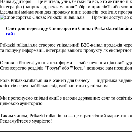
Наша аудиторія — це вчителі, учні, батьки та всі, хто активно
інтеграцію (наприклад, реклама нової збірки прислів'їв або мовн
ідеальний майданчик для продажу книг, зошитів, освітніх програм
Сайт для перегляду Спонсорство Слова: Prikazki.rullan.in.
сайт
Prikazki.rullan.in.ua створює унікальний B2C-канал продажів чер
та пошуку інформації, інтеграція вашого продукту як експертног
Основна бізнес-функція платформи — забезпечення цільової аудит
Спонсорство розділів "Розум" або "Честь" дозволяє вам позиціону
Роль Prikazki.rullan.in.ua в Уанеті для бізнесу — підтримка вида
клієнтів серед найбільш свідомої частини суспільства.
Ми пропонуємо спільні акції з нагоди державних свят та освітні
цільовою аудиторією.
Таким чином, Prikazki.rullan.in.ua — це стратегічний маркетинго
Рекламуйтеся з мудрістю!