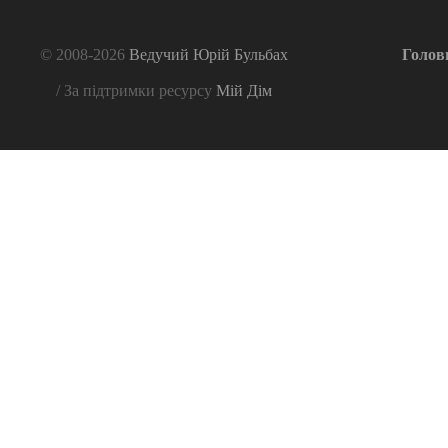
© 2008-2026
Ведучий Юрій Бульбах
Голов
/ За підтримки ресурсу
Мій Дім