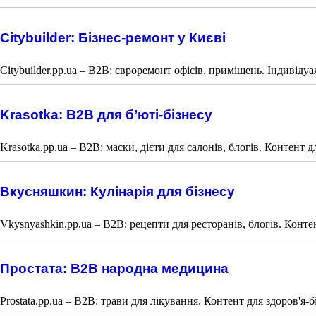
Citybuilder: Бізнес-ремонт у Києві
Citybuilder.pp.ua – B2B: євроремонт офісів, приміщень. Індивідуа
Krasotka: B2B для б’юті-бізнесу
Krasotka.pp.ua – B2B: маски, дієти для салонів, блогів. Контент д
Вкусняшкин: Кулінарія для бізнесу
Vkysnyashkin.pp.ua – B2B: рецепти для ресторанів, блогів. Конте
Простата: B2B народна медицина
Prostata.pp.ua – B2B: трави для лікування. Контент для здоров'я-б