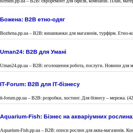
Remdn.pp.ua – B2B: євроремонт для офісів, компаній. План, матері
Божена: B2B етно-одяг
Bozhena.pp.ua – B2B: вишиванки для магазинів, турфірм. Етно-ко
Uman24: B2B для Умані
Uman24.pp.ua – B2B: оголошення робота, послуги. Новини для м
IT-Forum: B2B для IT-бізнесу
it-forum.pp.ua – B2B: розробки, хостинг. Для бізнесу – мережа. (4
Aquarium-Fish: Бізнес на акваріумних рослина
Aquarium-Fish.pp.ua – B2B: описи рослин для аква-магазинів. Кон