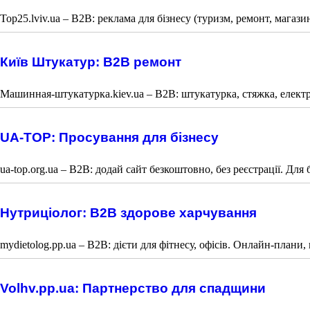
Top25.lviv.ua – B2B: реклама для бізнесу (туризм, ремонт, магаз
Київ Штукатур: B2B ремонт
Машинная-штукатурка.kiev.ua – B2B: штукатурка, стяжка, електро
UA-TOP: Просування для бізнесу
ua-top.org.ua – B2B: додай сайт безкоштовно, без реєстрації. Для 
Нутриціолог: B2B здорове харчування
mydietolog.pp.ua – B2B: дієти для фітнесу, офісів. Онлайн-плани, 
Volhv.pp.ua: Партнерство для спадщини