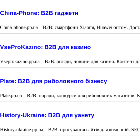
China-Phone: B2B гаджети
China-phone.pp.ua – B2B: смартфони Xiaomi, Huawei оптом. Достав
VseProKazino: B2B для казино
Vseprokazino.pp.ua – B2B: огляди, новини для казино. Контент д
Plate: B2B для риболовного бізнесу
Plate.pp.ua – B2B: поради, конкурси для риболовних магазинів. К
History-Ukraine: B2B для уанету
History-ukraine.pp.ua – B2B: просування сайтів для компаній. SEO