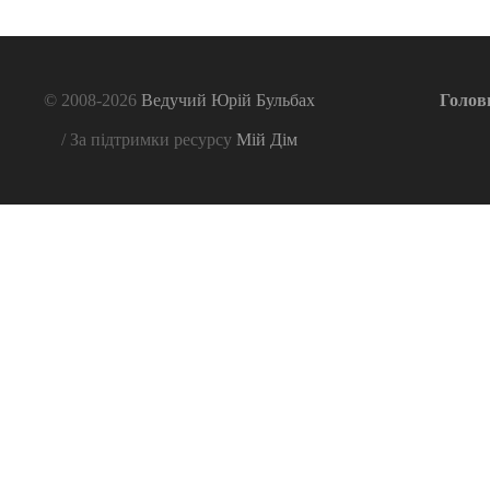
© 2008-2026
Ведучий Юрій Бульбах
Голов
/ За підтримки ресурсу
Мій Дім