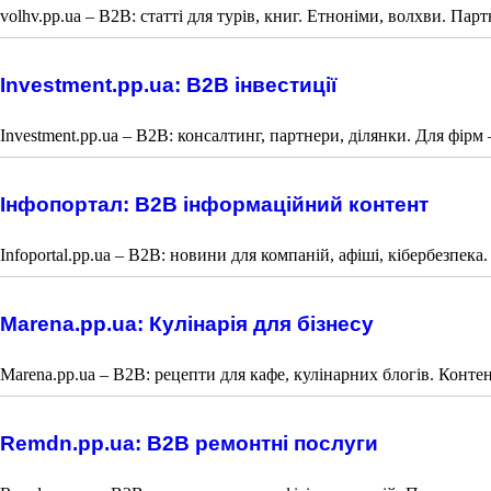
volhv.pp.ua – B2B: статті для турів, книг. Етноніми, волхви. Парт
Investment.pp.ua: B2B інвестиції
Investment.pp.ua – B2B: консалтинг, партнери, ділянки. Для фірм 
Інфопортал: B2B інформаційний контент
Infoportal.pp.ua – B2B: новини для компаній, афіші, кібербезпека
Marena.pp.ua: Кулінарія для бізнесу
Marena.pp.ua – B2B: рецепти для кафе, кулінарних блогів. Конте
Remdn.pp.ua: B2B ремонтні послуги