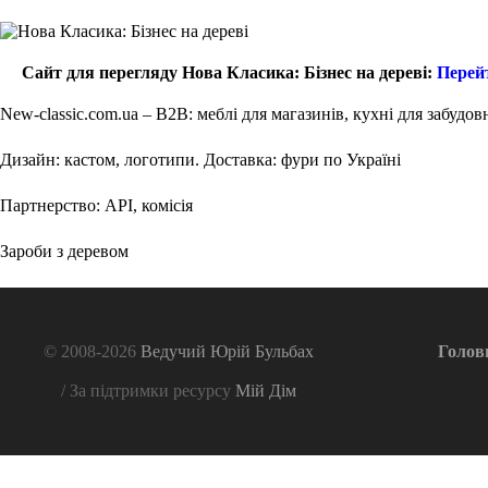
Сайт для перегляду Нова Класика: Бізнес на дереві:
Перей
New-classic.com.ua – B2B: меблі для магазинів, кухні для забудов
Дизайн: кастом, логотипи. Доставка: фури по Україні
Партнерство: API, комісія
Зароби з деревом
© 2008-2026
Ведучий Юрій Бульбах
Голов
/ За підтримки ресурсу
Мій Дім