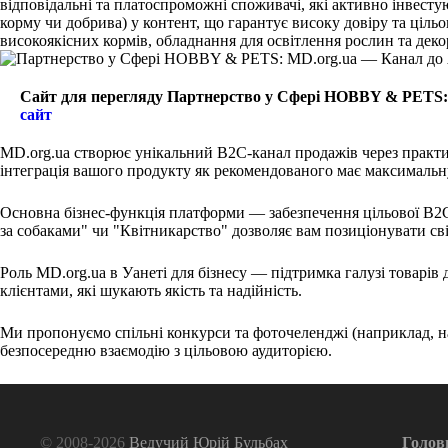
відповідальні та платоспроможні споживачі, які активно інвест
корму чи добрива) у контент, що гарантує високу довіру та ціль
високоякісних кормів, обладнання для освітлення рослин та деко
Сайт для перегляду Партнерство у Сфері HOBBY & PETS: 
сайт
MD.org.ua створює унікальний B2C-канал продажів через практичн
інтеграція вашого продукту як рекомендованого має максимальн
Основна бізнес-функція платформи — забезпечення цільової B2C-
за собаками" чи "Квітникарство" дозволяє вам позиціонувати сві
Роль MD.org.ua в Уанеті для бізнесу — підтримка галузі товарів
клієнтами, які шукають якість та надійність.
Ми пропонуємо спільні конкурси та фоточеленджі (наприклад, н
безпосередню взаємодію з цільовою аудиторією.
© 2008-2026
Ведучий Юрій Бульбах
Голов