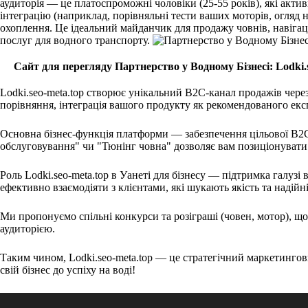
аудиторія — це платоспроможні чоловіки (25-55 років), які ак
інтеграцію (наприклад, порівняльні тести ваших моторів, огляд н
охоплення. Це ідеальний майданчик для продажу човнів, навігац
послуг для водного транспорту.
Сайт для перегляду Партнерство у Водному Бізнесі: Lodki.
Lodki.seo-meta.top створює унікальний B2C-канал продажів через
порівняння, інтеграція вашого продукту як рекомендованого ек
Основна бізнес-функція платформи — забезпечення цільової B2C-
обслуговування" чи "Тюнінг човна" дозволяє вам позиціонувати 
Роль Lodki.seo-meta.top в Уанеті для бізнесу — підтримка галу
ефективно взаємодіяти з клієнтами, які шукають якість та надійні
Ми пропонуємо спільні конкурси та розіграші (човен, мотор), щ
аудиторією.
Таким чином, Lodki.seo-meta.top — це стратегічний маркетингови
свій бізнес до успіху на воді!