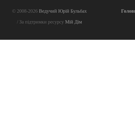
© 2008-2026
Ведучий Юрій Бульбах
Голов
/ За підтримки ресурсу
Мій Дім