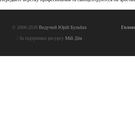
© 2008-2026
Ведучий Юрій Бульбах
Голов
/ За підтримки ресурсу
Мій Дім