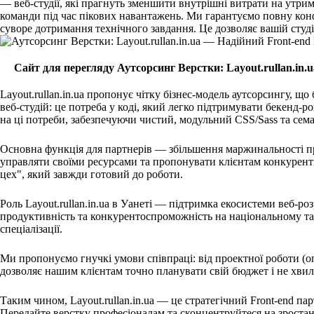
— веб-студії, які прагнуть зменшити внутрішні витрати на утр
команди під час пікових навантажень. Ми гарантуємо повну конф
суворе дотримання технічного завдання. Це дозволяє вашій студі
Сайт для перегляду Аутсорсинг Верстки: Layout.rullan.in
Layout.rullan.in.ua пропонує чітку бізнес-модель аутсорсингу, що
веб-студій: це потреба у коді, який легко підтримувати бекенд-
на ці потреби, забезпечуючи чистий, модульний CSS/Sass та с
Основна функція для партнерів — збільшення маржинальності пр
управляти своїми ресурсами та пропонувати клієнтам конкурент
цех", який завжди готовий до роботи.
Роль Layout.rullan.in.ua в Уанеті — підтримка екосистеми веб-
продуктивність та конкурентоспроможність на національному та
спеціалізації.
Ми пропонуємо гнучкі умови співпраці: від проектної роботи (оп
дозволяє нашим клієнтам точно планувати свій бюджет і не хви
Таким чином, Layout.rullan.in.ua — це стратегічний Front-end пар
Передайте верстку професіоналам та сконцентруйтеся на зростан