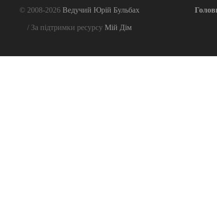
© 2008-2026
Ведучий Юрій Бульбах
Голов
/ За підтримки ресурсу
Мій Дім