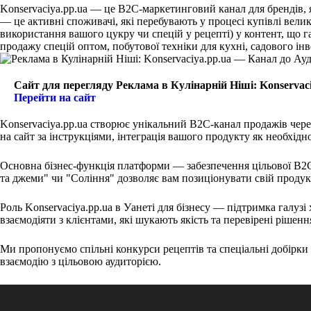
Konservaciya.pp.ua — це B2C-маркетинговий канал для брендів, 
— це активні споживачі, які перебувають у процесі купівлі вел
використання вашого цукру чи спецій у рецепті) у контент, що г
продажу спецій оптом, побутової техніки для кухні, садового інв
Сайт для перегляду Реклама в Кулінарній Ніші: Konservac
Перейти на сайт
Konservaciya.pp.ua створює унікальний B2C-канал продажів чере
на сайт за інструкціями, інтеграція вашого продукту як необхідн
Основна бізнес-функція платформи — забезпечення цільової B2C-
та джеми" чи "Соління" дозволяє вам позиціонувати свій продук
Роль Konservaciya.pp.ua в Уанеті для бізнесу — підтримка галузі
взаємодіяти з клієнтами, які шукають якість та перевірені рішенн
Ми пропонуємо спільні конкурси рецептів та спеціальні добірки 
взаємодію з цільовою аудиторією.