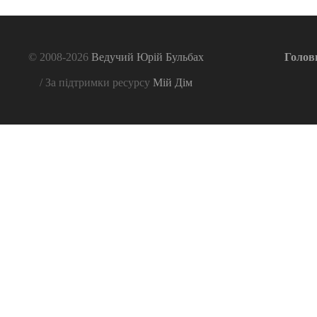
© 2008-2026
Ведучий Юрій Бульбах
Голов
/ За підтримки ресурсу
Мій Дім