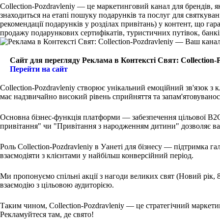
Collection-Pozdravleniy — це маркетинговий канал для брендів, я
знаходиться на етапі пошуку подарунків та послуг для святкуван
рекомендації подарунків у розділах привітань) у контент, що га
продажу подарункових сертифікатів, туристичних путівок, банкі
Сайт для перегляду Реклама в Контексті Свят: Collection-
Перейти на сайт
Collection-Pozdravleniy створює унікальний емоційний зв'язок з 
має надзвичайно високий рівень сприйняття та запам'ятовуванос
Основна бізнес-функція платформи — забезпечення цільової B2C-
привітання" чи "Привітання з народженням дитини" дозволяє ва
Роль Collection-Pozdravleniy в Уанеті для бізнесу — підтримка 
взаємодіяти з клієнтами у найбільш конверсійний період.
Ми пропонуємо спільні акції з нагоди великих свят (Новий рік, 
взаємодію з цільовою аудиторією.
Таким чином, Collection-Pozdravleniy — це стратегічний маркети
Рекламуйтеся там, де свято!