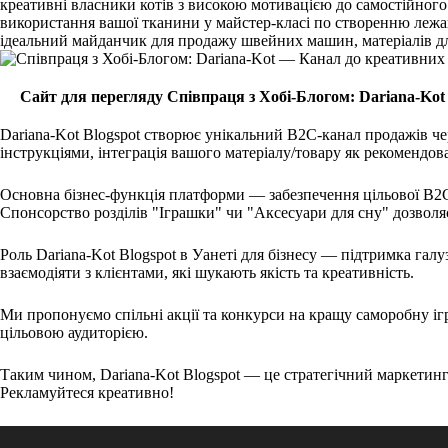
креативні власники котів з високою мотивацією до самостійног
використання вашої тканини у майстер-класі по створенню лежака
ідеальний майданчик для продажу швейних машин, матеріалів для
Сайт для перегляду Співпраця з Хобі-Блогом: Dariana-Ko
Dariana-Kot Blogspot створює унікальний B2C-канал продажів чер
інструкціями, інтеграція вашого матеріалу/товару як рекомендо
Основна бізнес-функція платформи — забезпечення цільової B2C-
Спонсорство розділів "Іграшки" чи "Аксесуари для сну" дозволяє
Роль Dariana-Kot Blogspot в Уанеті для бізнесу — підтримка гал
взаємодіяти з клієнтами, які шукають якість та креативність.
Ми пропонуємо спільні акції та конкурси на кращу саморобну іг
цільовою аудиторією.
Таким чином, Dariana-Kot Blogspot — це стратегічний маркетинго
Рекламуйтеся креативно!