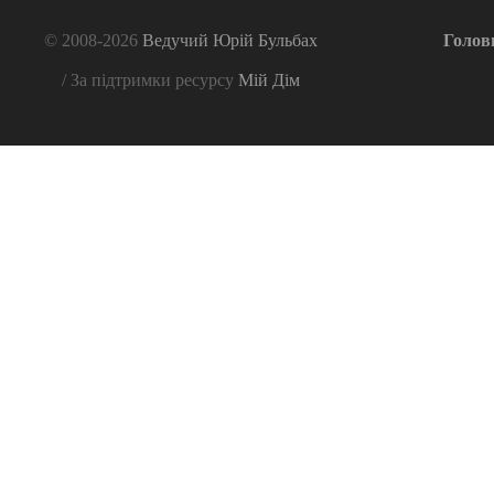
© 2008-2026
Ведучий Юрій Бульбах
Голов
/ За підтримки ресурсу
Мій Дім