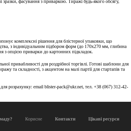
зразки, фасування з приваркою. Тиражі будь-якого обсягу,
ропонує комплексні рішення для блістерної упаковки, що
ва, з індивідуальним підбором форм (до 170x270 мм, глибина
я з опцією приварки до картонних підкладок.
ьної привабливості для роздрібної торгівлі. Готові шаблони для
ажу та складності, з акцентом на малі партії для стартапів та
я розрахунку: email blister-pack@ukr.net, тел. +38 (067) 312-42-
амаду?
Корисне
Контакти
Цікаві ресурси