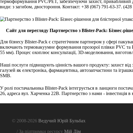
термоформування PVC/PET, забезпечуючи захист, привабливий ди
види: з загибом, двостороння. Контакт: +38 (067) 791-63-37. (428
Сайт для перегляду Партнерство з Blister-Pack: Бізнес-ріш
Для бізнесу Blister-Pack є стратегічним партнером у сфері пакув
включають термовакуумне формування прозорої плівки PVC та PE
55 мм). Процес охоплює консультації, 3D-моделювання, виготов
Наші послуги підвищують цінність вашого продукту: захист від з
галузей як електроніка, фармацевтика, автозапчастини та іграшки
SMB.
У ролі постачальника Blister-Pack інтегрується в ланцюги постачан
26, адреса вул. Харченка 22В. Партнерство з нами - інвестиція в
© 2008-2026
Ведучий Юрій Бульбах
/ За підтримки ресурсу
Мій Дім