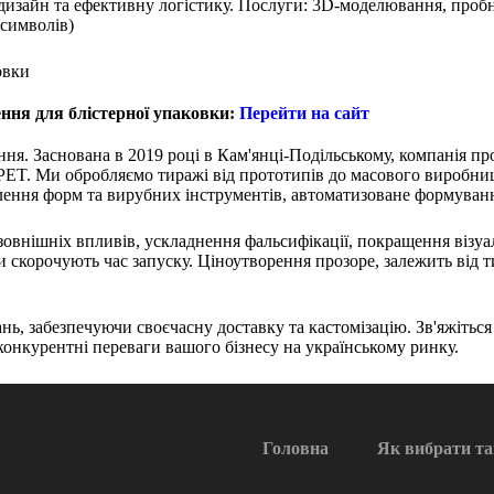
зайн та ефективну логістику. Послуги: 3D-моделювання, пробні 
 символів)
ення для блістерної упаковки:
Перейти на сайт
ання. Заснована в 2019 році в Кам'янці-Подільському, компанія п
T. Ми обробляємо тиражі від прототипів до масового виробницт
лення форм та вирубних інструментів, автоматизоване формуванн
овнішніх впливів, ускладнення фальсифікації, покращення візуал
 скорочують час запуску. Ціноутворення прозоре, залежить від тир
ь, забезпечуючи своєчасну доставку та кастомізацію. Зв'яжіться дл
 конкурентні переваги вашого бізнесу на українському ринку.
Головна
Як вибрати т