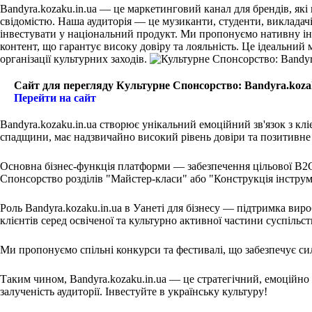
Bandyra.kozaku.in.ua — це маркетинговий канал для брендів, які
свідомістю. Наша аудиторія — це музиканти, студенти, викладачі 
інвестувати у національний продукт. Ми пропонуємо нативну інт
контент, що гарантує високу довіру та лояльність. Це ідеальний 
організації культурних заходів.
Сайт для перегляду Культурне Спонсорство: Bandyra.kozaku
Перейти на сайт
Bandyra.kozaku.in.ua створює унікальний емоційний зв'язок з клі
спадщини, має надзвичайно високий рівень довіри та позитивне 
Основна бізнес-функція платформи — забезпечення цільової B2C-
Спонсорство розділів "Майстер-класи" або "Конструкція інструм
Роль Bandyra.kozaku.in.ua в Уанеті для бізнесу — підтримка ви
клієнтів серед освіченої та культурно активної частини суспільст
Ми пропонуємо спільні конкурси та фестивалі, що забезпечує си
Таким чином, Bandyra.kozaku.in.ua — це стратегічний, емоційно
залученість аудиторії. Інвестуйте в українську культуру!